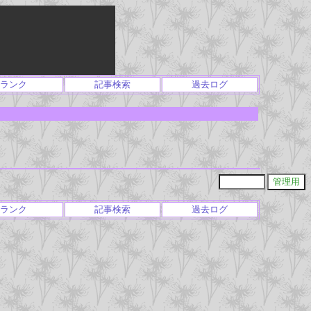
ランク
記事検索
過去ログ
ランク
記事検索
過去ログ