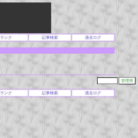
ランク
記事検索
過去ログ
ランク
記事検索
過去ログ