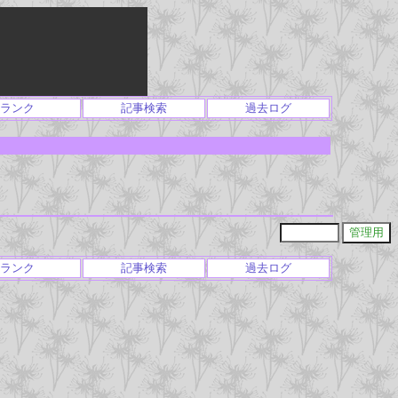
ランク
記事検索
過去ログ
ランク
記事検索
過去ログ