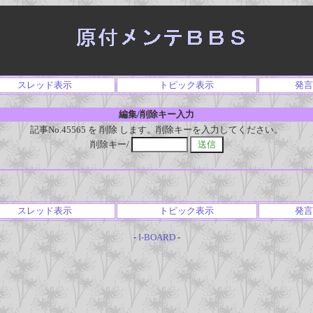
スレッド表示
トピック表示
発言
編集/削除キー入力
記事No.45565 を 削除 します。削除キーを入力してください。
削除キー/
スレッド表示
トピック表示
発言
-
I-BOARD
-