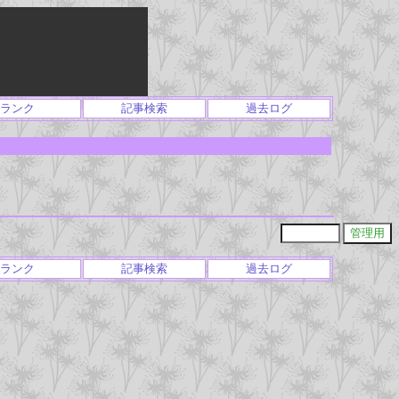
ランク
記事検索
過去ログ
ランク
記事検索
過去ログ