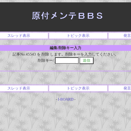
スレッド表示
トピック表示
発言
編集/削除キー入力
記事No.45543 を 削除 します。削除キーを入力してください。
削除キー/
スレッド表示
トピック表示
発言
-
I-BOARD
-