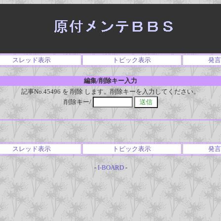
スレッド表示
トピック表示
発言
編集/削除キー入力
記事No.45496 を 削除 します。削除キーを入力してください。
削除キー/
スレッド表示
トピック表示
発言
-
I-BOARD
-