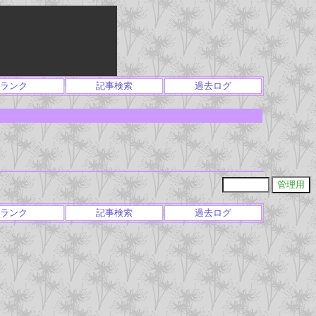
ランク
記事検索
過去ログ
ランク
記事検索
過去ログ