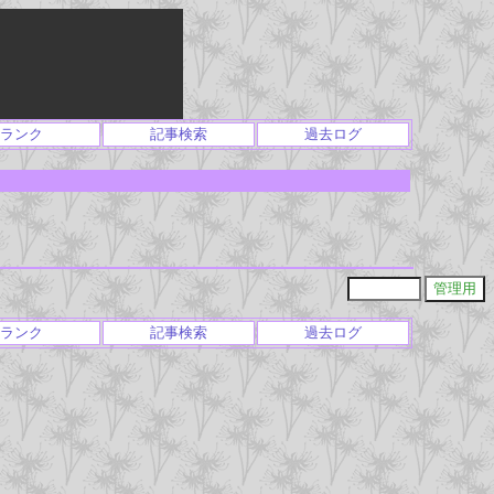
ランク
記事検索
過去ログ
ランク
記事検索
過去ログ