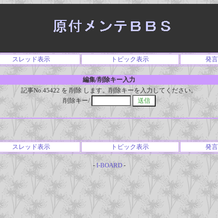
スレッド表示
トピック表示
発言
編集/削除キー入力
記事No.45422 を 削除 します。削除キーを入力してください。
削除キー/
スレッド表示
トピック表示
発言
-
I-BOARD
-