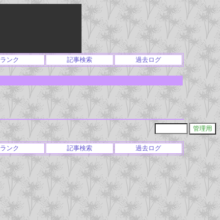
ランク
記事検索
過去ログ
ランク
記事検索
過去ログ