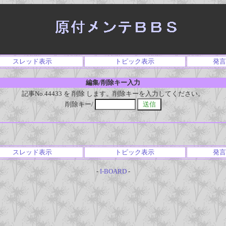
スレッド表示
トピック表示
発言
編集/削除キー入力
記事No.44433 を 削除 します。削除キーを入力してください。
削除キー/
スレッド表示
トピック表示
発言
-
I-BOARD
-