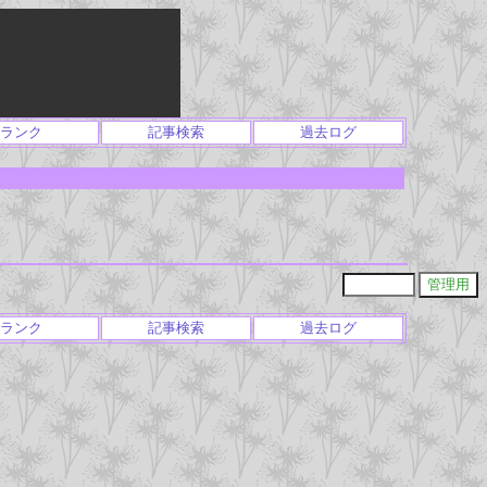
ランク
記事検索
過去ログ
ランク
記事検索
過去ログ