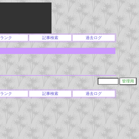
ランク
記事検索
過去ログ
ランク
記事検索
過去ログ