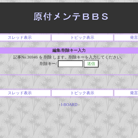
スレッド表示
トピック表示
発言
編集/削除キー入力
記事No.36946 を 削除 します。削除キーを入力してください。
削除キー/
スレッド表示
トピック表示
発言
-
I-BOARD
-