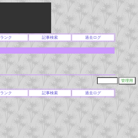
ランク
記事検索
過去ログ
ランク
記事検索
過去ログ