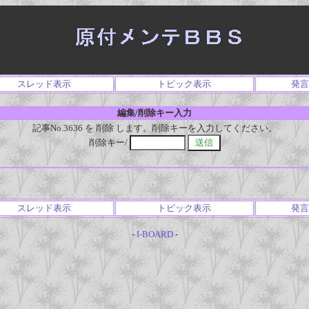
スレッド表示
トピック表示
発言
編集/削除キー入力
記事No.3636 を 削除 します。削除キーを入力してください。
削除キー/
スレッド表示
トピック表示
発言
-
I-BOARD
-