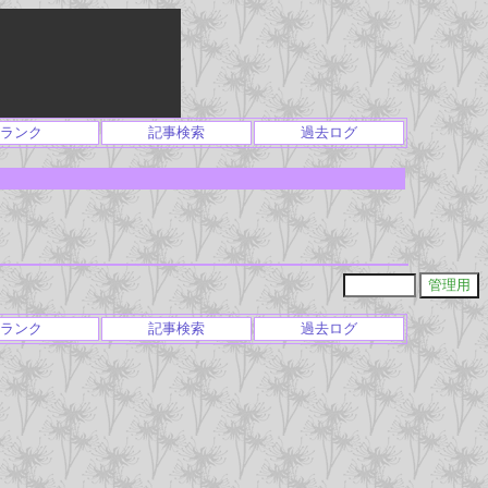
ランク
記事検索
過去ログ
ランク
記事検索
過去ログ