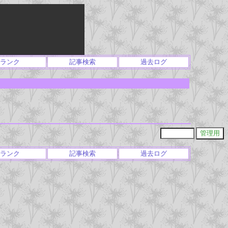
ランク
記事検索
過去ログ
ランク
記事検索
過去ログ