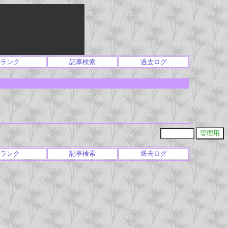
ランク
記事検索
過去ログ
ランク
記事検索
過去ログ