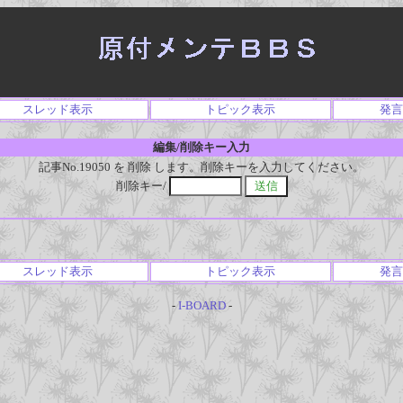
スレッド表示
トピック表示
発言
編集/削除キー入力
記事No.19050 を 削除 します。削除キーを入力してください。
削除キー/
スレッド表示
トピック表示
発言
-
I-BOARD
-