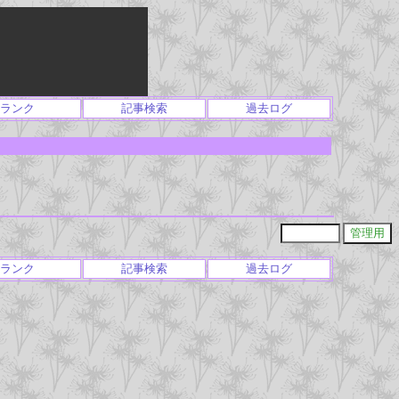
ランク
記事検索
過去ログ
ランク
記事検索
過去ログ