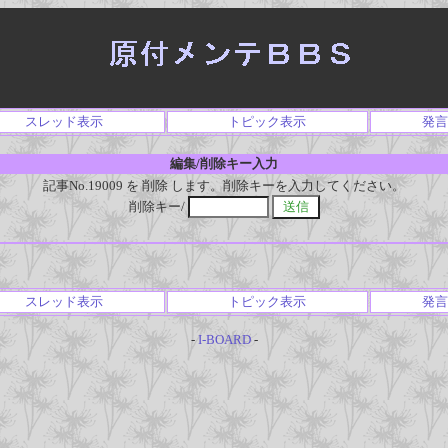
スレッド表示
トピック表示
発言
編集/削除キー入力
記事No.19009 を 削除 します。削除キーを入力してください。
削除キー/
スレッド表示
トピック表示
発言
-
I-BOARD
-