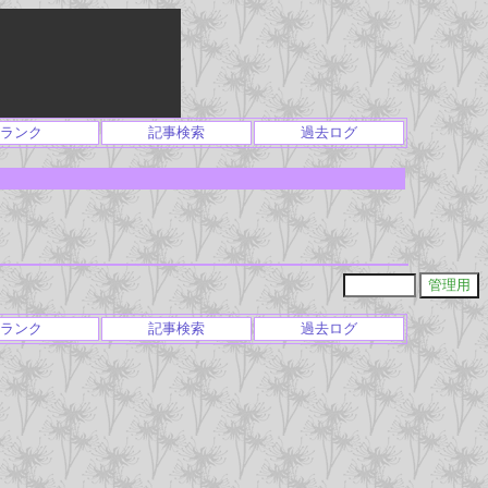
ランク
記事検索
過去ログ
ランク
記事検索
過去ログ