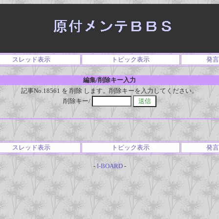
スレッド表示
トピック表示
発言
編集/削除キー入力
記事No.18561 を 削除 します。削除キーを入力してください。
削除キー/
スレッド表示
トピック表示
発言
-
I-BOARD
-