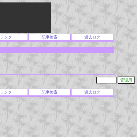
ランク
記事検索
過去ログ
ランク
記事検索
過去ログ