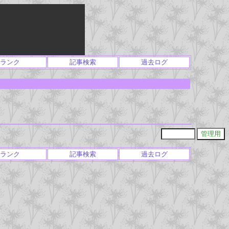
ランク
記事検索
過去ログ
ランク
記事検索
過去ログ