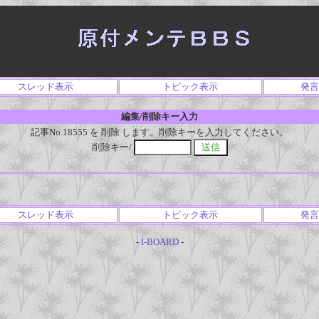
スレッド表示
トピック表示
発言
編集/削除キー入力
記事No.18555 を 削除 します。削除キーを入力してください。
削除キー/
スレッド表示
トピック表示
発言
-
I-BOARD
-