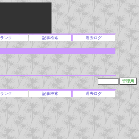
ランク
記事検索
過去ログ
ランク
記事検索
過去ログ