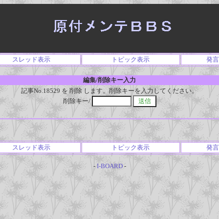
スレッド表示
トピック表示
発言
編集/削除キー入力
記事No.18529 を 削除 します。削除キーを入力してください。
削除キー/
スレッド表示
トピック表示
発言
-
I-BOARD
-