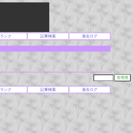
ランク
記事検索
過去ログ
ランク
記事検索
過去ログ