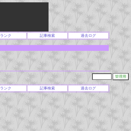
ランク
記事検索
過去ログ
ランク
記事検索
過去ログ