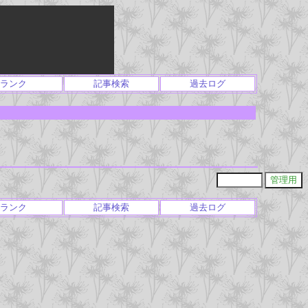
ランク
記事検索
過去ログ
ランク
記事検索
過去ログ