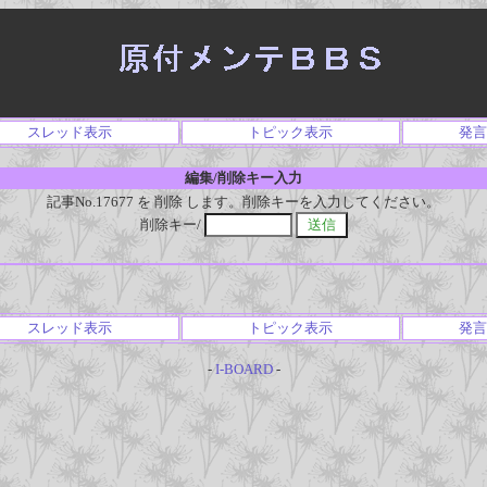
スレッド表示
トピック表示
発言
編集/削除キー入力
記事No.17677 を 削除 します。削除キーを入力してください。
削除キー/
スレッド表示
トピック表示
発言
-
I-BOARD
-