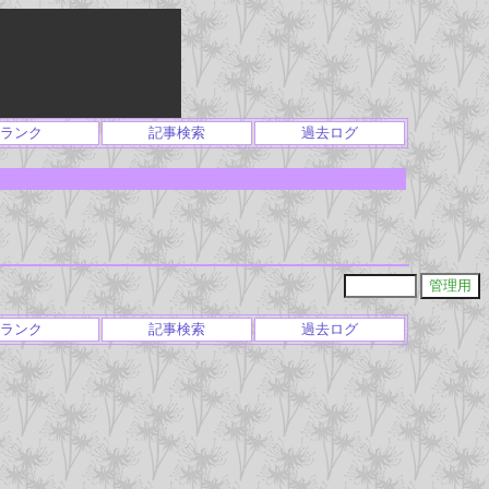
ランク
記事検索
過去ログ
ランク
記事検索
過去ログ