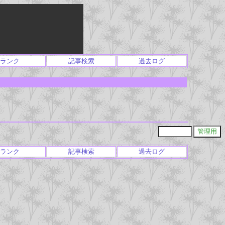
ランク
記事検索
過去ログ
ランク
記事検索
過去ログ