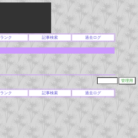
ランク
記事検索
過去ログ
ランク
記事検索
過去ログ