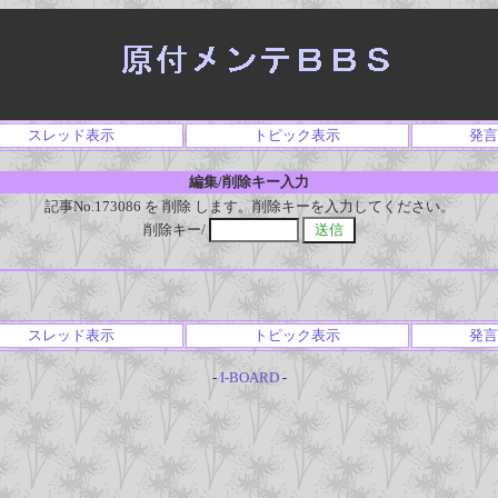
スレッド表示
トピック表示
発言
編集/削除キー入力
記事No.173086 を 削除 します。削除キーを入力してください。
削除キー/
スレッド表示
トピック表示
発言
-
I-BOARD
-