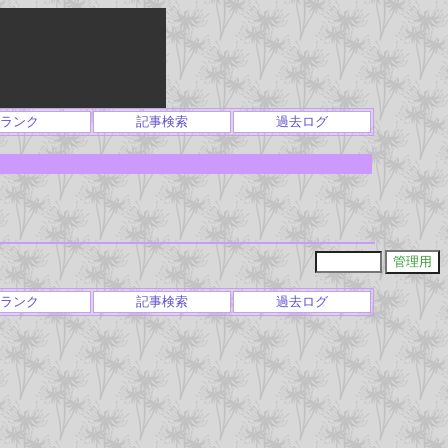
ランク
記事検索
過去ログ
ランク
記事検索
過去ログ