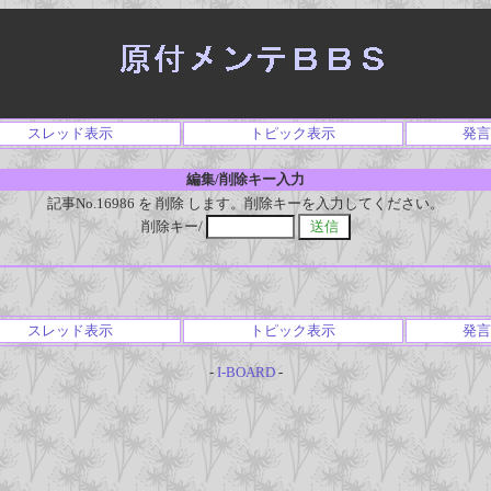
スレッド表示
トピック表示
発言
編集/削除キー入力
記事No.16986 を 削除 します。削除キーを入力してください。
削除キー/
スレッド表示
トピック表示
発言
-
I-BOARD
-