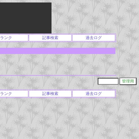
ランク
記事検索
過去ログ
ランク
記事検索
過去ログ