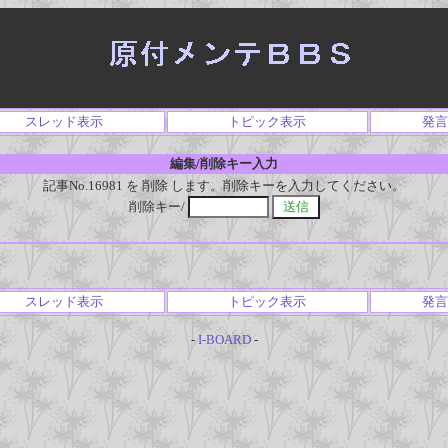
スレッド表示
トピック表示
発言
編集/削除キー入力
記事No.16981 を 削除 します。削除キーを入力してください。
削除キー/
スレッド表示
トピック表示
発言
-
I-BOARD
-