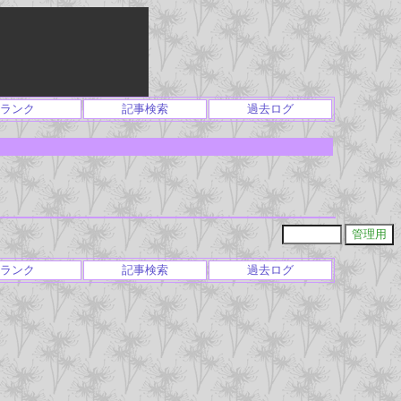
ランク
記事検索
過去ログ
ランク
記事検索
過去ログ