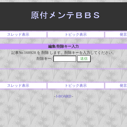
スレッド表示
トピック表示
発言
編集/削除キー入力
記事No.168928 を 削除 します。削除キーを入力してください。
削除キー/
スレッド表示
トピック表示
発言
-
I-BOARD
-