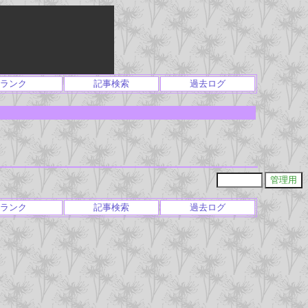
ランク
記事検索
過去ログ
ランク
記事検索
過去ログ