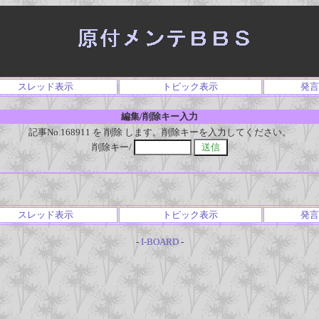
スレッド表示
トピック表示
発言
編集/削除キー入力
記事No.168911 を 削除 します。削除キーを入力してください。
削除キー/
スレッド表示
トピック表示
発言
-
I-BOARD
-