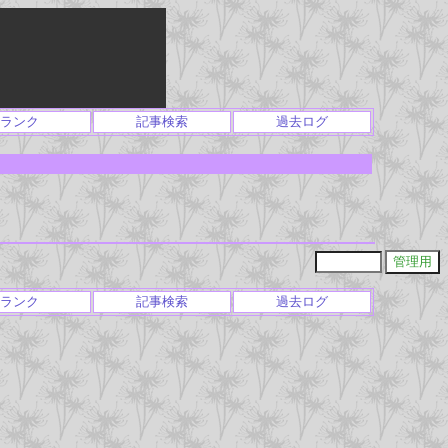
ランク
記事検索
過去ログ
ランク
記事検索
過去ログ