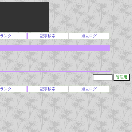
ランク
記事検索
過去ログ
ランク
記事検索
過去ログ