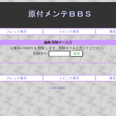
スレッド表示
トピック表示
発言
編集/削除キー入力
記事No.168819 を 削除 します。削除キーを入力してください。
削除キー/
スレッド表示
トピック表示
発言
-
I-BOARD
-