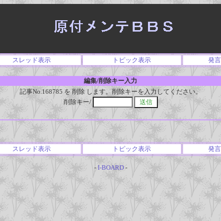
スレッド表示
トピック表示
発言
編集/削除キー入力
記事No.168785 を 削除 します。削除キーを入力してください。
削除キー/
スレッド表示
トピック表示
発言
-
I-BOARD
-