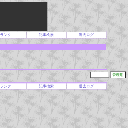
ランク
記事検索
過去ログ
ランク
記事検索
過去ログ