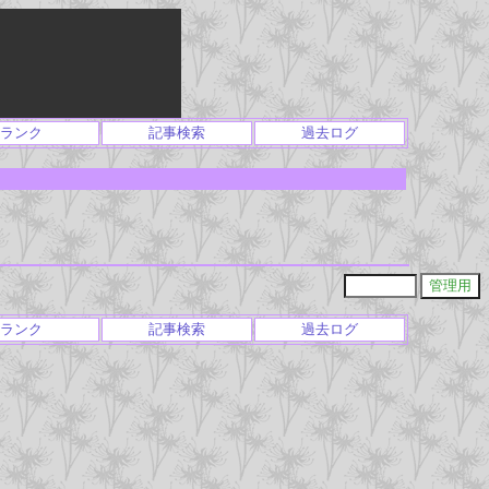
ランク
記事検索
過去ログ
ランク
記事検索
過去ログ