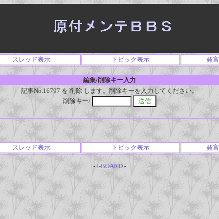
スレッド表示
トピック表示
発言
編集/削除キー入力
記事No.16797 を 削除 します。削除キーを入力してください。
削除キー/
スレッド表示
トピック表示
発言
-
I-BOARD
-