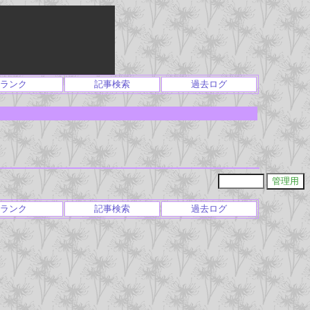
ランク
記事検索
過去ログ
ランク
記事検索
過去ログ