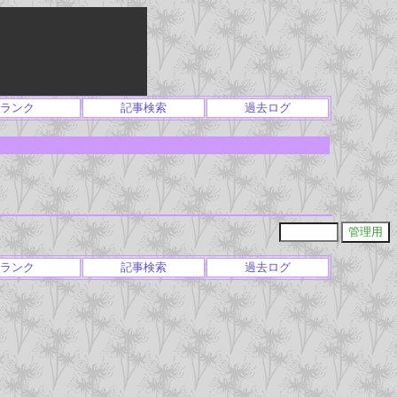
ランク
記事検索
過去ログ
ランク
記事検索
過去ログ