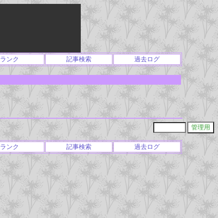
ランク
記事検索
過去ログ
ランク
記事検索
過去ログ