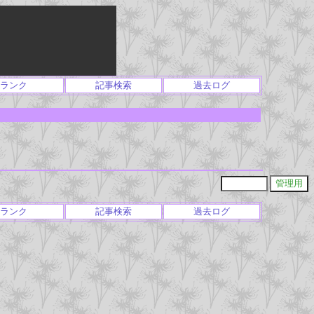
ランク
記事検索
過去ログ
ランク
記事検索
過去ログ