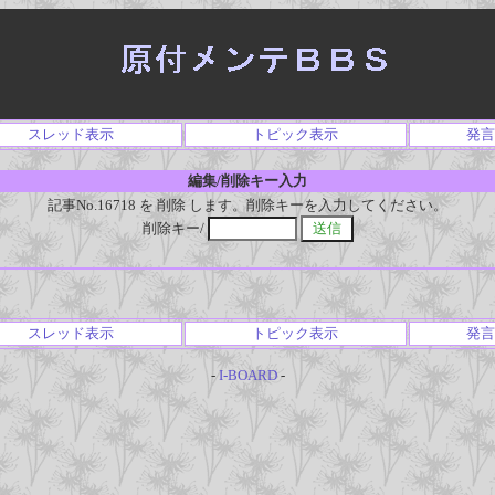
スレッド表示
トピック表示
発言
編集/削除キー入力
記事No.16718 を 削除 します。削除キーを入力してください。
削除キー/
スレッド表示
トピック表示
発言
-
I-BOARD
-