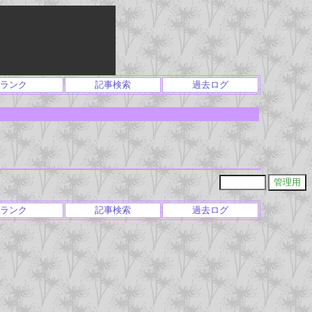
ランク
記事検索
過去ログ
ランク
記事検索
過去ログ