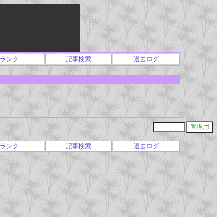
ランク
記事検索
過去ログ
ランク
記事検索
過去ログ