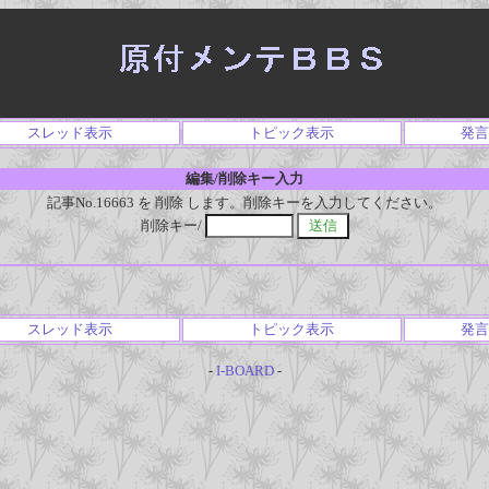
スレッド表示
トピック表示
発言
編集/削除キー入力
記事No.16663 を 削除 します。削除キーを入力してください。
削除キー/
スレッド表示
トピック表示
発言
-
I-BOARD
-