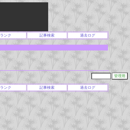
ランク
記事検索
過去ログ
ランク
記事検索
過去ログ