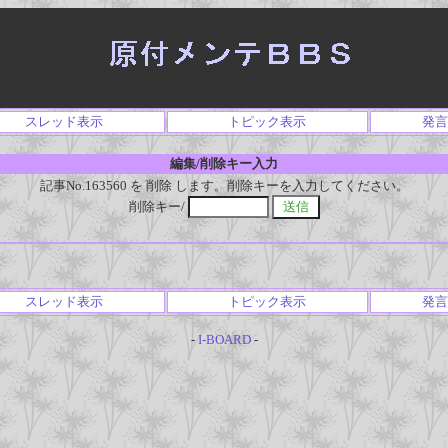
スレッド表示
トピック表示
発言
編集/削除キー入力
記事No.163560 を 削除 します。削除キーを入力してください。
削除キー/
スレッド表示
トピック表示
発言
-
I-BOARD
-