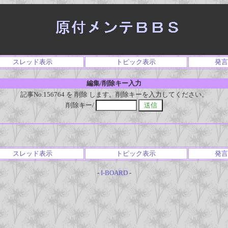
スレッド表示
トピック表示
発言
編集/削除キー入力
記事No.156764 を 削除 します。削除キーを入力してください。
削除キー/
スレッド表示
トピック表示
発言
-
I-BOARD
-