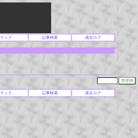
ランク
記事検索
過去ログ
ランク
記事検索
過去ログ