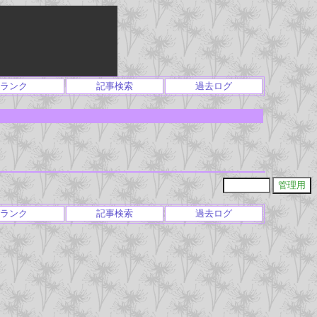
ランク
記事検索
過去ログ
ランク
記事検索
過去ログ