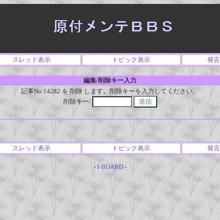
スレッド表示
トピック表示
発言
編集/削除キー入力
記事No.14282 を 削除 します。削除キーを入力してください。
削除キー/
スレッド表示
トピック表示
発言
-
I-BOARD
-