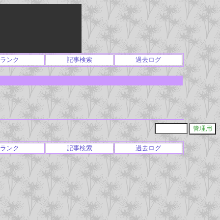
ランク
記事検索
過去ログ
ランク
記事検索
過去ログ