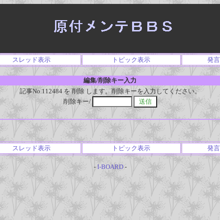
スレッド表示
トピック表示
発言
編集/削除キー入力
記事No.112484 を 削除 します。削除キーを入力してください。
削除キー/
スレッド表示
トピック表示
発言
-
I-BOARD
-