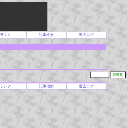
ランク
記事検索
過去ログ
ランク
記事検索
過去ログ