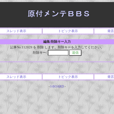
スレッド表示
トピック表示
発言
編集/削除キー入力
記事No.112029 を 削除 します。削除キーを入力してください。
削除キー/
スレッド表示
トピック表示
発言
-
I-BOARD
-