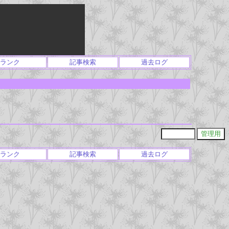
ランク
記事検索
過去ログ
ランク
記事検索
過去ログ