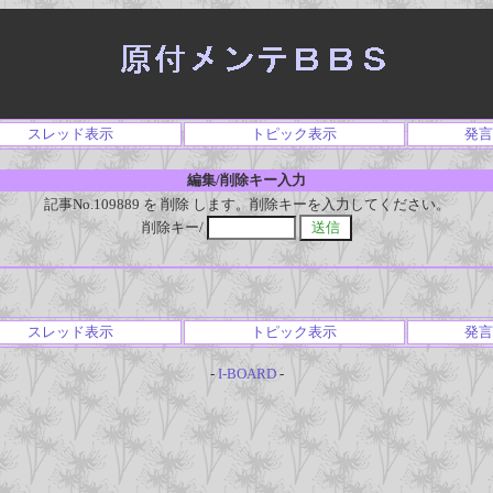
スレッド表示
トピック表示
発言
編集/削除キー入力
記事No.109889 を 削除 します。削除キーを入力してください。
削除キー/
スレッド表示
トピック表示
発言
-
I-BOARD
-