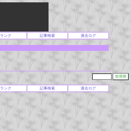
ランク
記事検索
過去ログ
ランク
記事検索
過去ログ