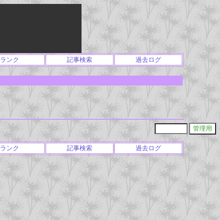
ランク
記事検索
過去ログ
ランク
記事検索
過去ログ