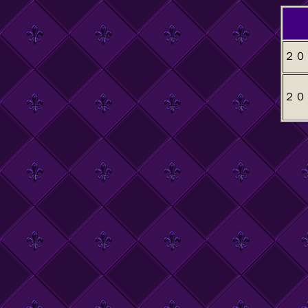
２０
２０