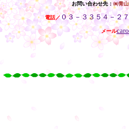
お問い合わせ先：
㈱青山
０３－３３５４－２
・・
電話／
caro
メール
・・
・
○
○
○
○
・
・