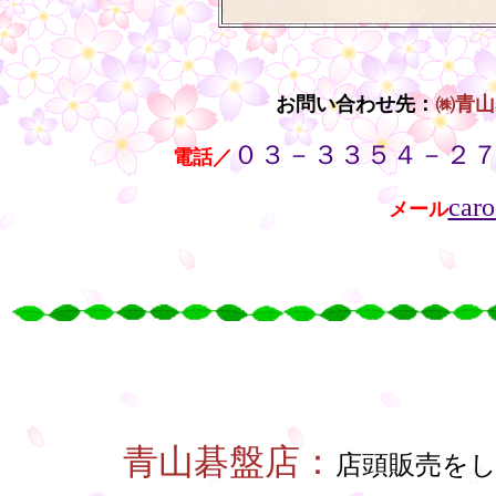
お問い合わせ先：
㈱青山
０３－３３５４－２
・・
電話／
caro
メール
・・
○
○
○
○
・
青山碁盤店：
店頭販売を