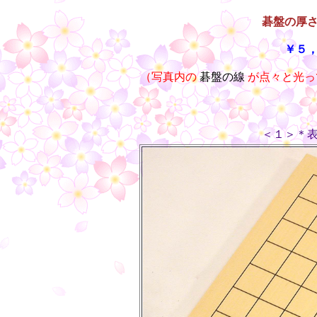
碁盤の厚
￥５
（写真内の
碁盤の線
が点々と光っ
＜１＞＊