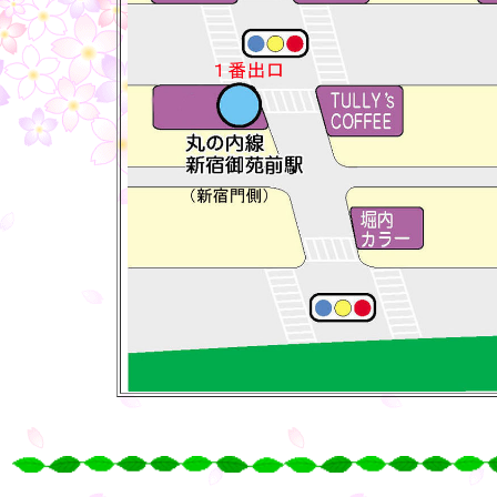
○
○
○