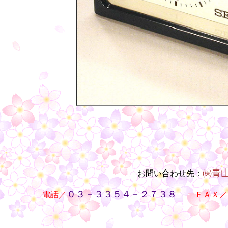
㈱青
お問い合わせ先：
・・
０３－３３５４－２７３８
電話／
・・
ＦＡＸ／
○