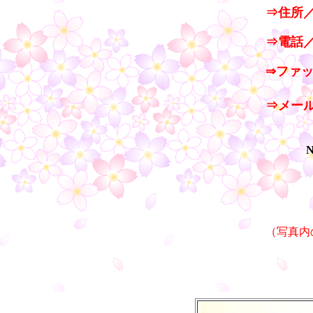
⇒住所／A
⇒電話／T
⇒ファッ
・
⇒メー
N
（写真内