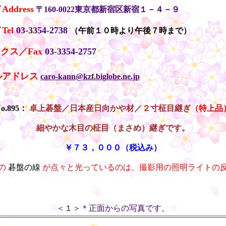
ddress
〒160-0022東京都新宿区新宿１－４－９
el
03-3354-2738
（午前１０時より午後７時まで）
クス／Fax
03-3354-2757
ルアドレス
caro-kann@kzf.biglobe.ne.jp
o.895：
卓上碁盤／日本産日向かや材／２寸柾目継ぎ
（特上品
細やかな木目の柾目（まさめ）継ぎです。
￥７３，０００（税込み）
の
碁盤の線
が点々と光っているのは、撮影用の照明ライトの
＜１＞＊正面からの写真です。