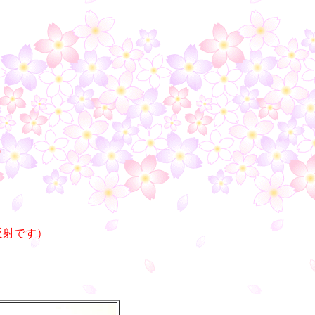
）
反射です）