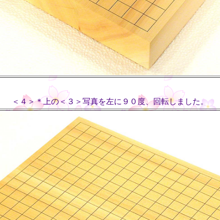
＜４＞＊上の＜３＞写真を左に９０度、回転しました。